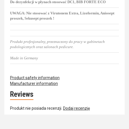
Do dezynfekcji w płynach stosować DC1, BIB FORTE ECO
UWAGA: Nie stosować z Virutonem Extra, Lizoformin, Aniosept
proszek, Sekusept proszek !
Produkt profesjonalny, przeznaczony do pracy w gabinetach
podologicznych oraz salonach pedicure.
Made in Germany
Product safety information
Manufacturer information
Reviews
Produkt nie posiada recenzji.
Dodaj recenzję