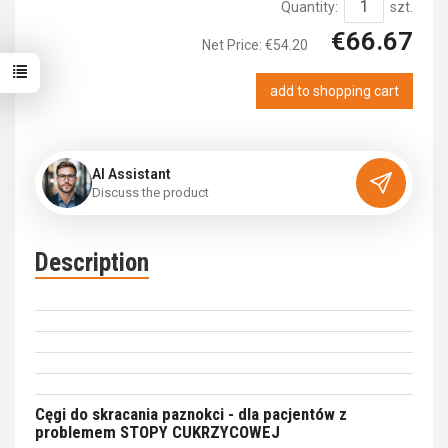
Quantity:
szt.
€66.67
Net Price:
€54.20
add to shopping cart
AI Assistant
D
i
s
c
u
s
s
t
h
e
p
r
o
d
u
c
t
Description
Cęgi do skracania paznokci - dla pacjentów z
problemem STOPY CUKRZYCOWEJ