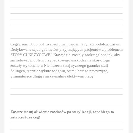
Cęgi z serii Podo Sol to absolutna nowość na rynku podologicznym.
Dedykowane są do gabinetów przyjmujących pacjentów z problemem
STOPY CUKRZYCOWEJ. Krawędzie zostały zaokroąglone tak, aby
zniwelować problem przypadkowego uszkodzenia skóry.
Cęgi
zostały wykonane w Niemczech z najwyższego gatunku stali
Solingen, ręcznie wykute w ogniu, ostre i bardzo precyzyjne,
gwarantujące długą i maksymalnie efektywną pracę
Zawsze stosuj oliwienie zawiasów po sterylizacji, zapobiega to
zatarciu łoża cęg!