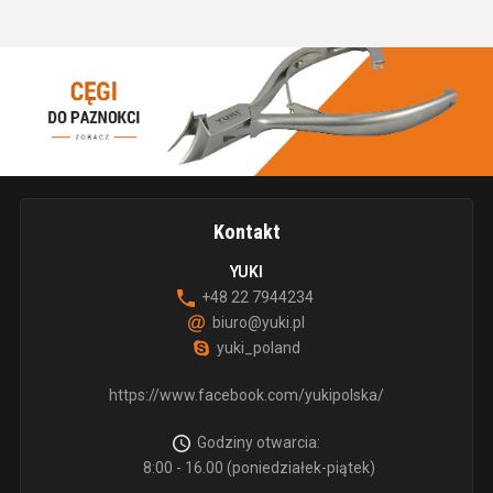
Kontakt
YUKI
+48 22 7944234
biuro@yuki.pl
yuki_poland
https://www.facebook.com/yukipolska/
Godziny otwarcia:
8:00 - 16.00 (poniedziałek-piątek)