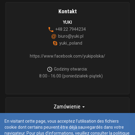
Kontakt
YUKI
+48 22 7944234
biuro@yuki.pl
yuki_poland
https://www.facebook.com/yukipolska/
Godziny otwarcia:
8:00 - 16.00 (poniedziałek-piątek)
Zamówienie
En visitant cette page, vous acceptez l’utilisation des fichiers
cookie dont certains peuvent être déjà sauvegardés dans votre
informacje
navigateur. Pour plus d’informations, veuillez consulter
la politique