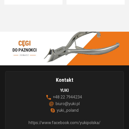
Kontakt
YUKI
+48 22 7944234
biuro@yuki.pl
yuki_poland
https://www.facebook.com/yukipolska/