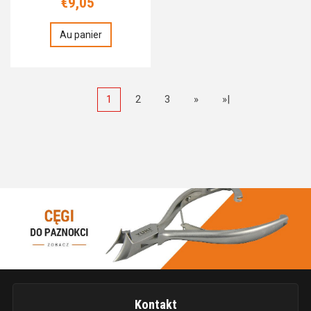
€9,05
Au panier
1
2
3
»
»|
Kontakt