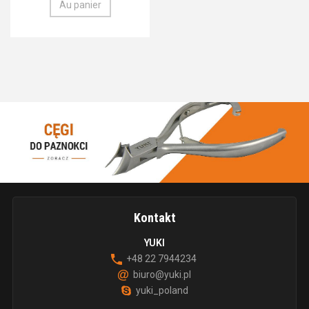
Au panier
Kontakt
YUKI
+48 22 7944234
biuro@yuki.pl
yuki_poland