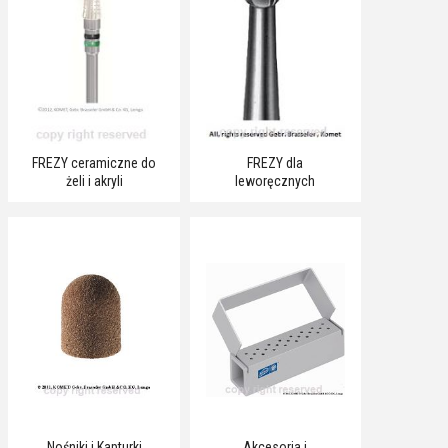
FREZY ceramiczne do
FREZY dla
żeli i akryli
leworęcznych
Nośniki i Kapturki
Akcesoria i