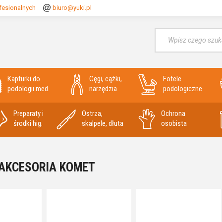
fesionalnych
biuro@yuki.pl
Wyszukaj
Kapturki do
Cęgi, cążki,
Fotele
podologii med.
narzędzia
podologiczne
Preparaty i
Ostrza,
Ochrona
środki hig.
skalpele, dłuta
osobista
 AKCESORIA KOMET