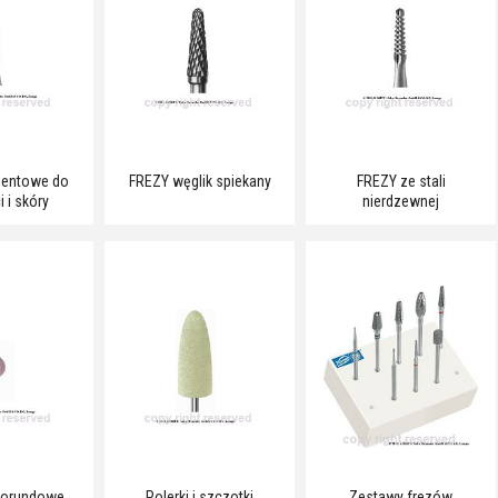
mentowe do
FREZY węglik spiekany
FREZY ze stali
 i skóry
nierdzewnej
korundowe
Polerki i szczotki
Zestawy frezów