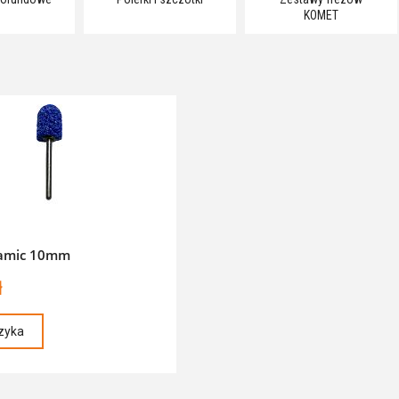
KOMET
ramic 10mm
ł
zyka