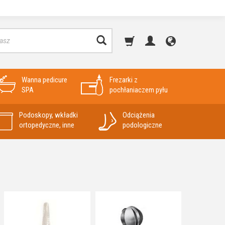
Wanna pedicure
Frezarki z
SPA
pochłaniaczem pyłu
Podoskopy, wkładki
Odciążenia
ortopedyczne, inne
podologiczne