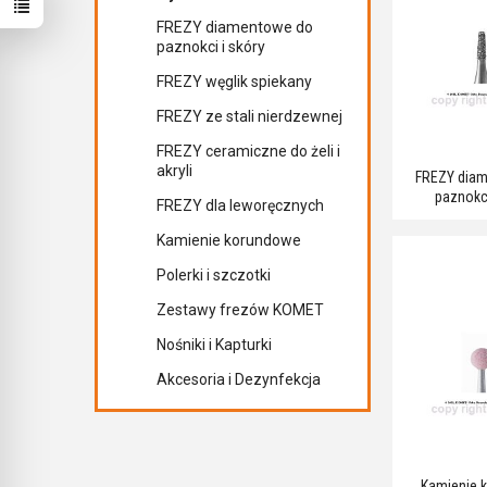
FREZY diamentowe do
paznokci i skóry
FREZY węglik spiekany
FREZY ze stali nierdzewnej
FREZY ceramiczne do żeli i
akryli
FREZY dia
paznokci
FREZY dla leworęcznych
Kamienie korundowe
Polerki i szczotki
Zestawy frezów KOMET
Nośniki i Kapturki
Akcesoria i Dezynfekcja
Kamienie 