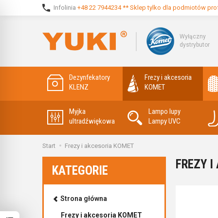
Infolinia
+48 22 7944234 ** Sklep tylko dla podmiotów pro
Wyłączny
dystrybutor
Dezynfekatory
Frezy i akcesoria
KLENZ
KOMET
Myjka
Lampo lupy
ultradźwiękowa
Lampy UVC
Start
Frezy i akcesoria KOMET
FREZY I
KATEGORIE
Strona główna
Frezy i akcesoria KOMET