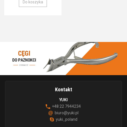
Do koszyka
Kontakt
YUKI
+48 22 7944234
biuro@yuki.pl
yuki_poland