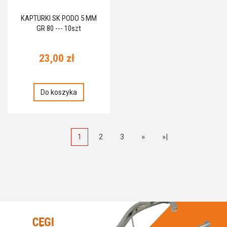
KAPTURKI SK PODO 5 MM
GR 80 --- 10szt
23,00 zł
Do koszyka
1
2
3
»
»|