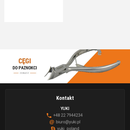
Kontakt
YUKI
+48 22 7944234
biuro@yuki.pl
yuki_poland