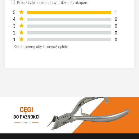
Pokaż tylko opinie potwierdzone zakupem
5
1
4
0
3
0
2
0
1
0
Kliknij ocenę aby filtorwać opinie