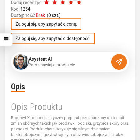
Dodaj recenzję:
Kod:
1254
Dostępność:
Brak
(
0
szt.)
Zaloguj się, aby zapytać o cenę.
Zaloguj się, aby zapytać o dostępność.
Asystent AI
P
o
r
o
z
m
a
w
i
a
j
o
p
r
o
d
u
k
c
i
e
Opis
Opis Produktu
Brodawi-X to specjalistyczny preparat przeznaczony do terapii
zmian skórnych takich jak brodawki, odciski, grzybica skóry oraz
paznokci. Produkt charakteryzuje się silnym działaniem
bakteriobójczym, grzybobójczym oraz wirusobójczym, a także