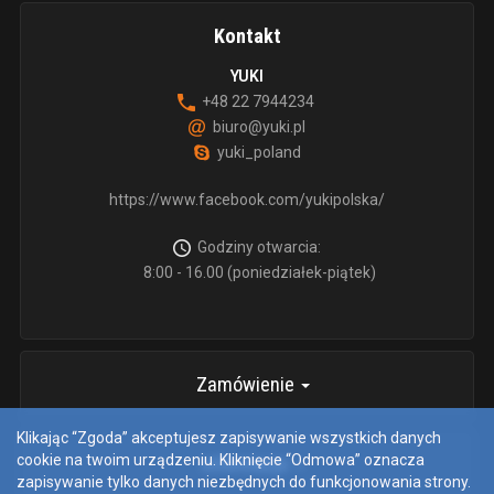
Kontakt
YUKI
+48 22 7944234
biuro@yuki.pl
yuki_poland
https://www.facebook.com/yukipolska/
Godziny otwarcia:
8:00 - 16.00 (poniedziałek-piątek)
Zamówienie
Klikając “Zgoda” akceptujesz zapisywanie wszystkich danych
cookie na twoim urządzeniu. Kliknięcie “Odmowa” oznacza
informacje
zapisywanie tylko danych niezbędnych do funkcjonowania strony.