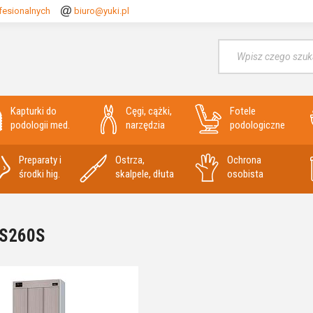
fesionalnych
biuro@yuki.pl
Wyszukaj
Kapturki do
Cęgi, cążki,
Fotele
podologii med.
narzędzia
podologiczne
Preparaty i
Ostrza,
Ochrona
środki hig.
skalpele, dłuta
osobista
MS260S