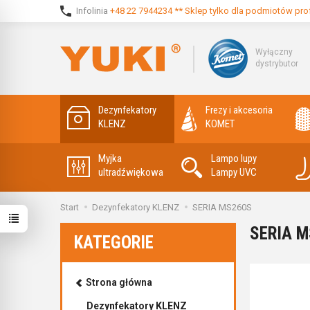
Infolinia
+48 22 7944234 ** Sklep tylko dla podmiotów pro
Wyłączny
dystrybutor
Dezynfekatory
Frezy i akcesoria
KLENZ
KOMET
Myjka
Lampo lupy
ultradźwiękowa
Lampy UVC
Start
Dezynfekatory KLENZ
SERIA MS260S
SERIA 
KATEGORIE
Strona główna
Dezynfekatory KLENZ