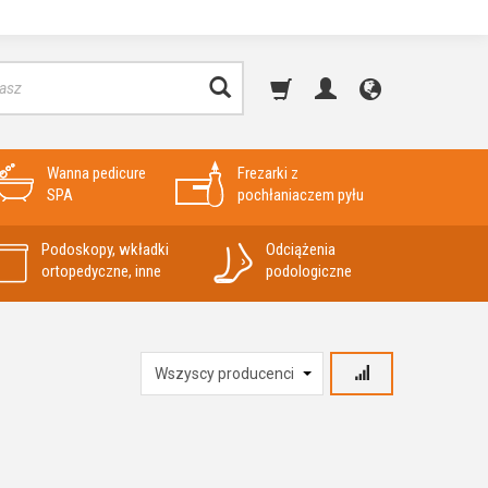
Wanna pedicure
Frezarki z
SPA
pochłaniaczem pyłu
Podoskopy, wkładki
Odciążenia
ortopedyczne, inne
podologiczne