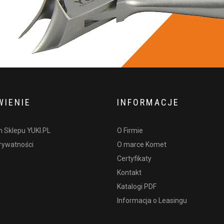
IENIE
INFORMACJE
 Sklepu YUKI.PL
O Firmie
prywatności
O marce Komet
Certyfikaty
Kontakt
Katalogi PDF
Informacja o Leasingu