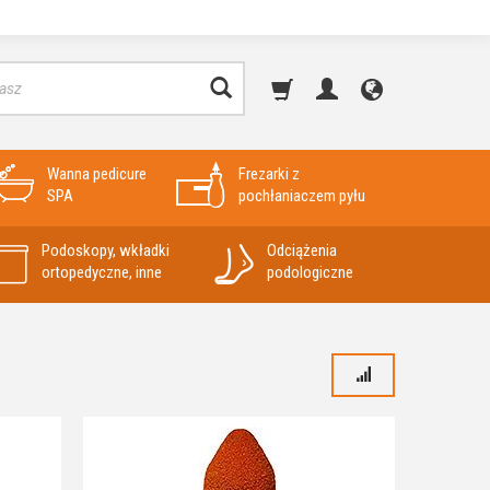
Wanna pedicure
Frezarki z
SPA
pochłaniaczem pyłu
Podoskopy, wkładki
Odciążenia
ortopedyczne, inne
podologiczne