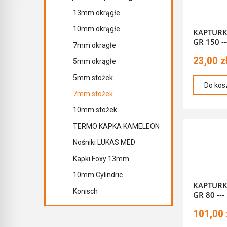
13mm okrągłe
10mm okrągłe
KAPTURK
GR 150 --
7mm okragłe
23,00 z
5mm okrągłe
5mm stożek
Do kos
7mm stożek
10mm stożek
TERMO KAPKA KAMELEON
Nośniki LUKAS MED
Kapki Foxy 13mm
10mm Cylindric
KAPTURK
Konisch
GR 80 ---
101,00 