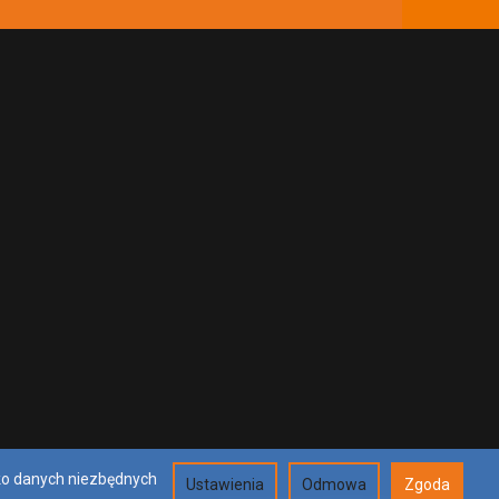
lko danych niezbędnych
Ustawienia
Odmowa
Zgoda