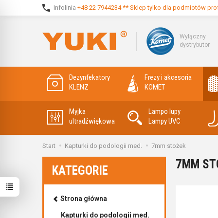
Infolinia
+48 22 7944234 ** Sklep tylko dla podmiotów pro
Wyłączny
dystrybutor
Dezynfekatory
Frezy i akcesoria
KLENZ
KOMET
Myjka
Lampo lupy
ultradźwiękowa
Lampy UVC
Start
Kapturki do podologii med.
7mm stożek
7MM ST
KATEGORIE
Strona główna
Kapturki do podologii med.