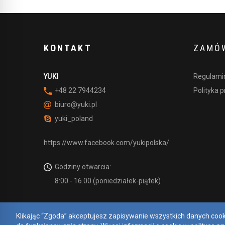
KONTAKT
ZAMÓW
YUKI
Regulamin
+48 22 7944234
Polityka 
biuro@yuki.pl
yuki_poland
https://www.facebook.com/yukipolska/
Godziny otwarcia:
8:00 - 16.00 (poniedziałek-piątek)
Klikając “Zgoda” akceptujesz zapisywanie wszystkich danych coo