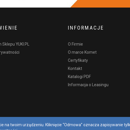
IENIE
INFORMACJE
 Sklepu YUKI.PL
O Firmie
prywatności
O marce Komet
Certyfikaty
Kontakt
Katalogi PDF
Informacja o Leasingu
kie na twoim urządzeniu. Kliknięcie “Odmowa” oznacza zapisywanie ty