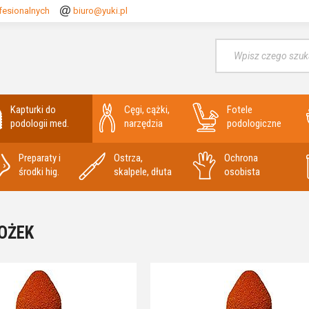
fesionalnych
biuro@yuki.pl
Wyszukaj
Kapturki do
Cęgi, cążki,
Fotele
podologii med.
narzędzia
podologiczne
Preparaty i
Ostrza,
Ochrona
środki hig.
skalpele, dłuta
osobista
OŻEK