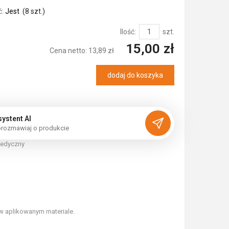
:
Jest
(
8
szt.)
Ilość:
szt.
15,00 zł
Cena netto:
13,89 zł
dodaj do koszyka
systent AI
o
r
o
z
m
a
w
i
a
j
o
p
r
o
d
u
k
c
i
e
edyczny
 w aplikowanym materiale.