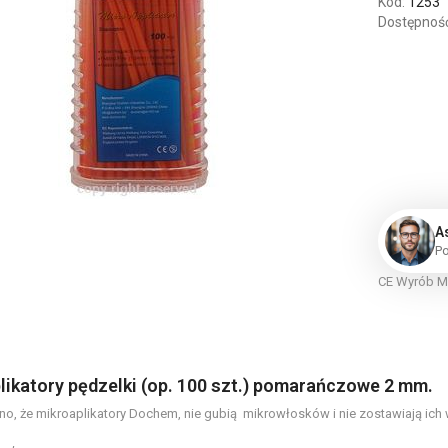
Kod:
1253
Dostępność
A
P
CE Wyrób M
likatory pędzelki (op. 100 szt.) pomarańczowe 2 mm.
o, że mikroaplikatory Dochem, nie gubią mikrowłosków i nie zostawiają ich