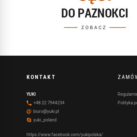
KONTAKT
ZAMÓW
YUKI
Regulamin
+48 22 7944234
Polityka 
biuro@yuki.pl
yuki_poland
https://www.facebook.com/yukipolska/