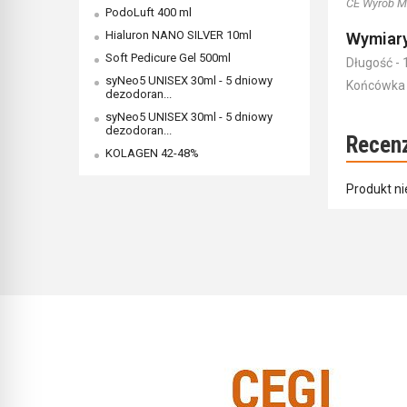
CE Wyrób M
PodoLuft 400 ml
Hialuron NANO SILVER 10ml
Wymiary
Soft Pedicure Gel 500ml
Długość - 
syNeo5 UNISEX 30ml - 5 dniowy
Końcówka
dezodoran...
syNeo5 UNISEX 30ml - 5 dniowy
dezodoran...
Recen
KOLAGEN 42-48%
Produkt ni