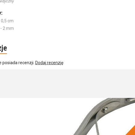
edyczny
:
10,5 cm
 - 2 mm
zje
e posiada recenzji.
Dodaj recenzję