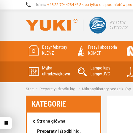
Infolinia
+48 22 7944234 ** Sklep tylko dla podmiotów pro
Wyłączny
dystrybutor
Dezynfekatory
Frezy i akcesoria
KLENZ
KOMET
Myjka
Lampo lupy
ultradźwiękowa
Lampy UVC
Start
Preparaty i środki hig.
Mikroaplikatory pędzelki (o
KATEGORIE
Strona główna
Preparaty i środki hig.