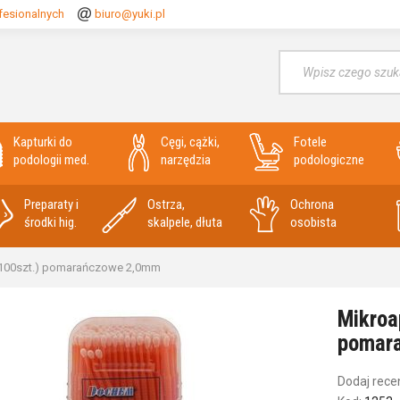
fesionalnych
biuro@yuki.pl
Wyszukaj
Kapturki do
Cęgi, cążki,
Fotele
podologii med.
narzędzia
podologiczne
Preparaty i
Ostrza,
Ochrona
środki hig.
skalpele, dłuta
osobista
p.100szt.) pomarańczowe 2,0mm
Mikroa
pomar
Dodaj rece