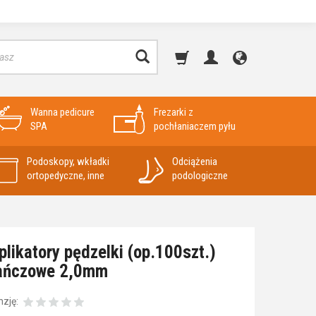
Wanna pedicure
Frezarki z
SPA
pochłaniaczem pyłu
Podoskopy, wkładki
Odciążenia
ortopedyczne, inne
podologiczne
plikatory pędzelki (op.100szt.)
ańczowe 2,0mm
nzję: