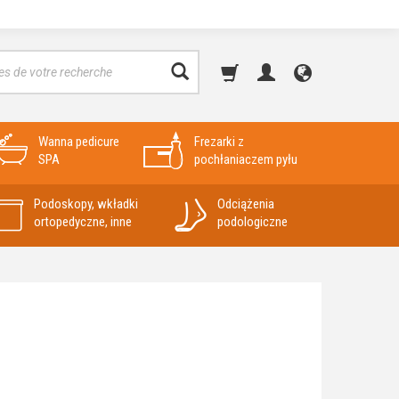
Wanna pedicure
Frezarki z
SPA
pochłaniaczem pyłu
Podoskopy, wkładki
Odciążenia
ortopedyczne, inne
podologiczne