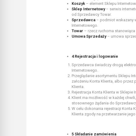
Koszyk
– element Sklepu Internetow
Sklep Internetowy
– serwis interne
od Sprzedawcy Towar.
Sprzedawca
– podmiot wskazany w
Internetowego.
Towar
– rzecz ruchoma stanowiąca 
Umowa Sprzedaży
– umowa sprzeda
4 Rejestracja i logowanie
Sprzedawca świadczy drogą elektroni
Internetowego.
Przeglądanie asortymentu Sklepu In
założeniu Konta Klienta, albo prze
Klienta.
Rejestracja Konta Klienta w Sklepie 
Klient ma możliwość w każdej chwili
stosownego żądania do Sprzedawcy, 
W celu dokonania rejestracji Konta 
Klienta zgody na przetwarzanie jeg
5 Składanie zamówienia