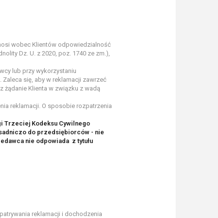
nosi wobec Klientów odpowiedzialność
olity Dz. U. z 2020, poz. 1740 ze zm.),
wcy lub przy wykorzystaniu
Zaleca się, aby w reklamacji zawrzeć
raz żądanie Klienta w związku z wadą
enia reklamacji. O sposobie rozpatrzenia
ęgi Trzeciej Kodeksu Cywilnego
sadniczo do przedsiębiorców - nie
zedawca nie odpowiada z tytułu
trywania reklamacji i dochodzenia