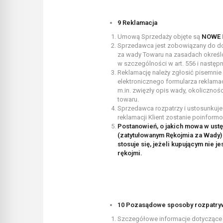
9 Reklamacja
Umową Sprzedaży objęte są
NOWE
Sprzedawca jest zobowiązany do do
za wady Towaru na zasadach określony
w szczególności w art. 556 i nastę
Reklamację należy zgłosić pisemnie
elektronicznego formularza reklama
m.in. zwięzły opis wady, okolicznośc
towaru.
Sprzedawca rozpatrzy i ustosunkuje s
reklamacji Klient zostanie poinfor
Postanowień, o jakich mowa w ustę
(zatytułowanym Rękojmia za Wady)
stosuje się, jeżeli kupującym nie
rękojmi.
10 Pozasądowe sposoby rozpatryw
Szczegółowe informacje dotyczące 