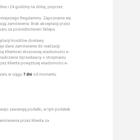
niu i 24 godziny na dobę, poprzez
iniejszego Regulaminu. Zapoznanie się
cją zamówienia. Brak akceptacji przez
owaru za pośrednictwem Sklepu
eptacji kosztów dostawy .
e dane zamówienie do realizacji.
wcę Klientowi stosownej wiadomości e-
oświadczenie Sprzedawcy o otrzymaniu
przez Klienta powyższej wiadomości e-
owaru w ciągu
7 dni
od momentu
 więc zawierają podatki, w tym podatek
amówienia przez Klienta za