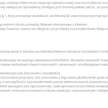
ego, w którym Klient może zobaczyć wybrane towary oraz ma możliwość mody
towy należący do Sprzedawcy, dostępny pod domeną plsklep.yuki.pl , za poś
 § 1, który prowadząc działalność zarobkową lub zawodową proponuje sp
przedmiot obrotu pomiędzy Sklepem Internetowym a Klientem.
ży Towarów zawarta na odległość przez Klienta za pośrednictwem Sklepu I
czną usługi w zakresie umożliwienia Klientom założenia i korzystania z Konta
ternetowego nie wymaga zakładania Konta Klienta. Składanie zamówień Towaru
z podanie niezbędnych danych osobowych i adresowych, umożliwiających real
Internetowym jest dobrowolna i nieodpłatna.
, bez podania przyczyny i bez ponoszenia z tego tytułu jakichkolwiek opłat u
w szczególności za pośrednictwem poczty elektronicznej lub pisemnie na 
Klienta wymagane jest zapoznanie się i zaakceptowanie przez Klienta niniejsz
o danych osobowych podanych podczas rejestracji, oznaczonych jako obligato