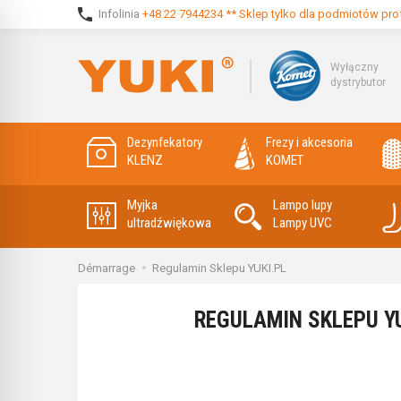
Infolinia
+48 22 7944234 ** Sklep tylko dla podmiotów pro
Wyłączny
dystrybutor
Dezynfekatory
Frezy i akcesoria
KLENZ
KOMET
Myjka
Lampo lupy
ultradźwiękowa
Lampy UVC
Démarrage
Regulamin Sklepu YUKI.PL
REGULAMIN SKLEPU YU