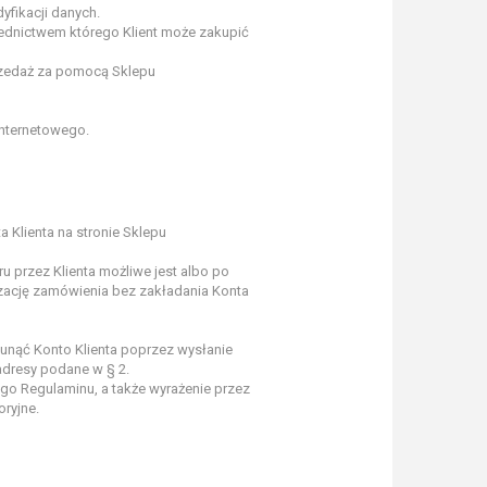
fikacji danych.
rednictwem którego Klient może zakupić
rzedaż za pomocą Sklepu
nternetowego.
 Klienta na stronie Sklepu
 przez Klienta możliwe jest albo po
izację zamówienia bez zakładania Konta
sunąć Konto Klienta poprzez wysłanie
adresy podane w § 2.
ego Regulaminu, a także wyrażenie przez
ryjne.