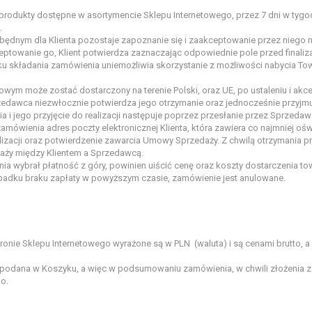
produkty dostępne w asortymencie Sklepu Internetowego, przez 7 dni w tygod
.
ędnym dla Klienta pozostaje zapoznanie się i zaakceptowanie przez niego n
owanie go, Klient potwierdza zaznaczając odpowiednie pole przed finaliza
oku składania zamówienia uniemożliwia skorzystanie z możliwości nabycia T
wym może zostać dostarczony na terenie Polski, oraz UE, po ustaleniu i akc
dawca niezwłocznie potwierdza jego otrzymanie oraz jednocześnie przyjmuj
 i jego przyjęcie do realizacji następuje poprzez przesłanie przez Sprzeda
zamówienia adres poczty elektronicznej Klienta, która zawiera co najmniej 
alizacji oraz potwierdzenie zawarcia Umowy Sprzedaży. Z chwilą otrzymania 
aży między Klientem a Sprzedawcą.
enia wybrał płatność z góry, powinien uiścić cenę oraz koszty dostarczenia t
adku braku zapłaty w powyższym czasie, zamówienie jest anulowane.
onie Sklepu Internetowego wyrażone są w PLN (waluta) i są cenami brutto, a
a podana w Koszyku, a więc w podsumowaniu zamówienia, w chwili złożenia z
o.