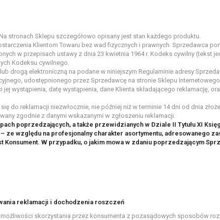
Na stronach Sklepu szczegółowo opisany jest stan każdego produktu.
starczenia Klientom Towaru bez wad fizycznych i prawnych. Sprzedawca po
ch w przepisach ustawy z dnia 23 kwietnia 1964 r. Kodeks cywilny (tekst jedn
pnych Kodeksu cywilnego.
 lub drogą elektroniczną na podane w niniejszym Regulaminie adresy Sprzeda
cyjnego, udostępnionego przez Sprzedawcę na stronie Sklepu Internetowego. 
i jej wystąpienia, datę wystąpienia, dane Klienta składającego reklamację, o
ię do reklamacji niezwłocznie, nie później niż w terminie 14 dni od dnia złoż
mowany zgodnie z danymi wskazanymi w zgłoszeniu reklamacji.
pach poprzedzających, a także przewidzianych w Dziale II Tytułu XI Ksi
 – ze względu na profesjonalny charakter asortymentu, adresowanego za
 jest Konsument. W przypadku, o jakim mowa w zdaniu poprzedzającym Spr
ania reklamacji i dochodzenia roszczeń
możliwości skorzystania przez konsumenta z pozasądowych sposobów rozpa