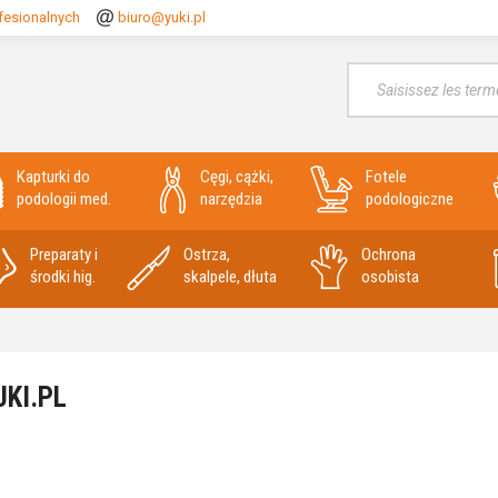
fesionalnych
biuro@yuki.pl
Wyszukaj
Kapturki do
Cęgi, cążki,
Fotele
podologii med.
narzędzia
podologiczne
Preparaty i
Ostrza,
Ochrona
środki hig.
skalpele, dłuta
osobista
KI.PL