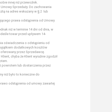
obie innej niż przewoźnik.
od Umowy Sprzedaży. Do zachowania
ztą na adres wskazany w § 2 lub
gującego prawa odstąpienia od Umowy
nak niż w terminie 14 dni od dnia, w
 odeśle towar przed upływem 14-
nia oświadczenia o odstąpieniu od
z wyjątkiem dodatkowych kosztów
a oferowany przez Sprzedawcę.
lient, chyba że Klient wyraźnie zgodził
rotem.
z powrotem lub dostarczenia przez
ny niż było to konieczne do
, prawo odstąpienia od umowy zawartej