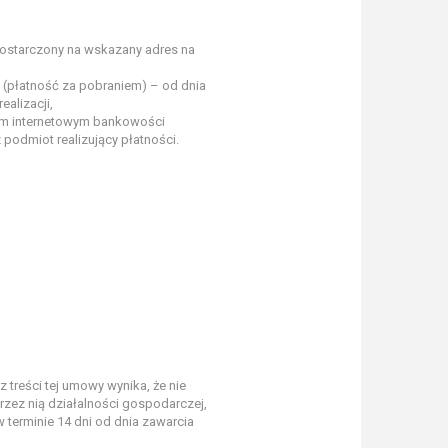
dostarczony na wskazany adres na
 (płatność za pobraniem) – od dnia
alizacji,
wem internetowym bankowości
podmiot realizujący płatności.
treści tej umowy wynika, że nie
zez nią działalności gospodarczej,
 terminie 14 dni od dnia zawarcia