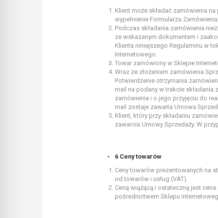
Klient może składać zamówienia na 
wypełnienie Formularza Zamówienia
Podczas składania zamówienia niezb
ze wskazanym dokumentem i zaakcept
Klienta niniejszego Regulaminu w t
Internetowego.
Towar zamówiony w Sklepie Interneto
Wraz ze złożeniem zamówienia Sprze
Potwierdzenie otrzymania zamówienia
mail na podany w trakcie składania 
zamówienia i o jego przyjęciu do re
mail zostaje zawarta Umowa Sprzed
Klient, który przy składaniu zamówi
zawarcia Umowy Sprzedaży. W przyp
6 Ceny towarów
Ceny towarów prezentowanych na str
od towarów i usług (VAT).
Ceną wiążącą i ostateczną jest cen
pośrednictwem Sklepu internetoweg