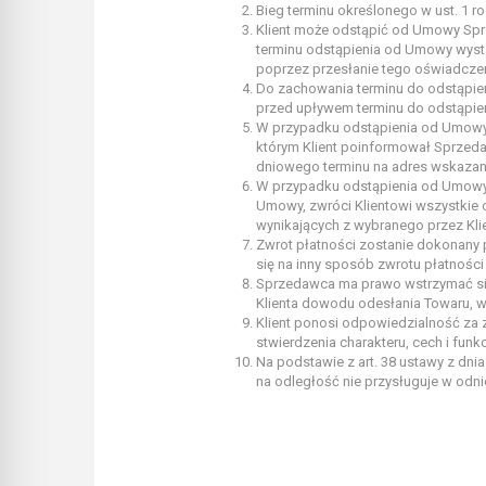
Bieg terminu określonego w ust. 1 r
Klient może odstąpić od Umowy Spr
terminu odstąpienia od Umowy wysta
poprzez przesłanie tego oświadczen
Do zachowania terminu do odstąpie
przed upływem terminu do odstąpie
W przypadku odstąpienia od Umowy, 
którym Klient poinformował Sprzeda
dniowego terminu na adres wskazan
W przypadku odstąpienia od Umowy S
Umowy, zwróci Klientowi wszystkie 
wynikających z wybranego przez Kli
Zwrot płatności zostanie dokonany p
się na inny sposób zwrotu płatności
Sprzedawca ma prawo wstrzymać się 
Klienta dowodu odesłania Towaru, w 
Klient ponosi odpowiedzialność za z
stwierdzenia charakteru, cech i funk
Na podstawie z art. 38 ustawy z dni
na odległość nie przysługuje w odn