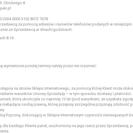
l. Chrobrego 8
yuki.pl
0 2004 0000 3102 8072 7678
przedawcą za pomocą adresów i numerów telefonów podanych w niniejszym p
icznie ze Sprzedawcą w dniach/godzinach:
ch 8-16 .
są wymienione poniżej terminy należy przez nie rozumieć:
stępna na stronie Sklepu Internetowego, za pomocą której Klient może dok
reślenie warunków Umowy Sprzedaży – w tym sposobu dostawy i płatności.
ument, która ukończyła co najmniej 13 lat (pod warunkiem, że uzyskała zgo
a niebędąca osobą prawną, której przepisy szczególne przyznają zdolność pr
wy.
bą fizyczną, dokonujący w Sklepie Internetowym czynności niezwiązanych be
 dla każdego Klienta panel, uruchomiony na jego rzecz przez Sprzedawcę, po 
ienta.