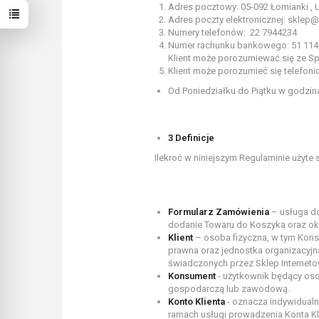
Adres pocztowy: 05-092 Łomianki , U
Adres poczty elektronicznej: sklep@
Numery telefonów: 22 7944234
Numer rachunku bankowego: 51 114
Klient może porozumiewać się ze S
Klient może porozumieć się telefon
Od Poniedziałku do Piątku w godzina
3 Definicje
Ilekroć w niniejszym Regulaminie użyte 
Formularz Zamówienia
– usługa do
dodanie Towaru do Koszyka oraz ok
Klient
– osoba fizyczna, w tym Kons
prawna oraz jednostka organizacyjn
świadczonych przez Sklep Interneto
Konsument
- użytkownik będący oso
gospodarczą lub zawodową.
Konto Klienta
- oznacza indywidualny
ramach usługi prowadzenia Konta Kl