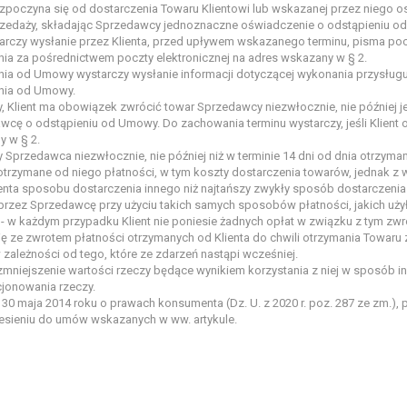
ozpoczyna się od dostarczenia Towaru Klientowi lub wskazanej przez niego os
zedaży, składając Sprzedawcy jednoznaczne oświadczenie o odstąpieniu 
rczy wysłanie przez Klienta, przed upływem wskazanego terminu, pisma poc
ia za pośrednictwem poczty elektronicznej na adres wskazany w § 2.
nia od Umowy wystarczy wysłanie informacji dotyczącej wykonania przysłu
nia od Umowy.
Klient ma obowiązek zwrócić towar Sprzedawcy niezwłocznie, nie później jed
wcę o odstąpieniu od Umowy. Do zachowania terminu wystarczy, jeśli Klient
y w § 2.
przedawca niezwłocznie, nie później niż w terminie 14 dni od dnia otrzyma
otrzymane od niego płatności, w tym koszty dostarczenia towarów, jednak 
enta sposobu dostarczenia innego niż najtańszy zwykły sposób dostarczeni
rzez Sprzedawcę przy użyciu takich samych sposobów płatności, jakich użył K
 - w każdym przypadku Klient nie poniesie żadnych opłat w związku z tym zw
ze zwrotem płatności otrzymanych od Klienta do chwili otrzymania Towaru 
zależności od tego, które ze zdarzeń nastąpi wcześniej.
mniejszenie wartości rzeczy będące wynikiem korzystania z niej w sposób in
cjonowania rzeczy.
a 30 maja 2014 roku o prawach konsumenta (Dz. U. z 2020 r. poz. 287 ze zm.)
iesieniu do umów wskazanych w ww. artykule.