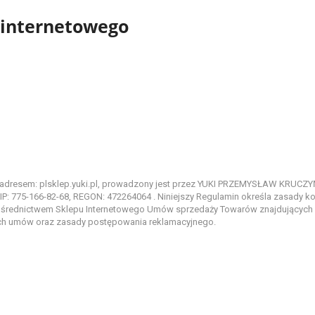
 internetowego
od adresem: plsklep.yuki.pl, prowadzony jest przez YUKI PRZEMYSŁAW KRUCZYŃ
P: 775-166-82-68, REGON: 472264064 . Niniejszy Regulamin określa zasady ko
ośrednictwem Sklepu Internetowego Umów sprzedaży Towarów znajdujących 
ch umów oraz zasady postępowania reklamacyjnego.