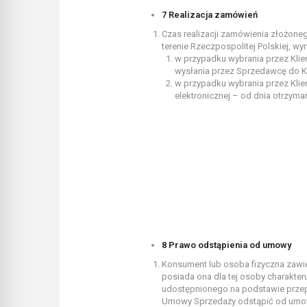
7 Realizacja zamówień
Czas realizacji zamówienia złożon
terenie Rzeczpospolitej Polskiej, wy
w przypadku wybrania przez Klie
wysłania przez Sprzedawcę do Kl
w przypadku wybrania przez Klie
elektronicznej – od dnia otrzym
8 Prawo odstąpienia od umowy
Konsument lub osoba fizyczna zawie
posiada ona dla tej osoby charakt
udostępnionego na podstawie przepis
Umowy Sprzedaży odstąpić od umow