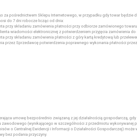
ego za pośrednictwem Sklepu Internetowego, w przypadku gdy towar będzie 
nosi do 7 dni robocze licząc od dnia:
nta przy składaniu zamówienia płatności przy odbiorze zamówionego towaru
ienta wiadomości elektronicznej z potwierdzeniem przyjęcia zamówienia do re
nta przy składaniu zamówienia płatności z góry kartą kredytową lub przele
ania przez Sprzedawcę potwierdzenia poprawnego wykonania płatności przez 
rająca umowę bezpośrednio związaną z jej działalnością gospodarczą, gdy z 
eru zawodowego (wynikającego w szczególności z przedmiotu wykonywanej pr
ów o Centralnej Ewidencji i Informacji o Działalności Gospodarczej) może w
y bez podania przyczyny.