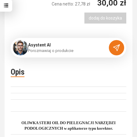
30,00 zł
Cena netto:
27,78 zł
dodaj do koszyka
Asystent AI
P
o
r
o
z
m
a
w
i
a
j
o
p
r
o
d
u
k
c
i
e
Opis
OLIWKA STERI OIL DO PIELEGNACJI NARZĘDZI
PODOLOGICZNYCH w aplikatorze typu korektor.