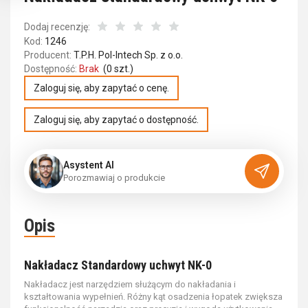
Dodaj recenzję:
Kod:
1246
Producent:
T.P.H. Pol-Intech Sp. z o.o.
Dostępność:
Brak
(
0
szt.)
Zaloguj się, aby zapytać o cenę.
Zaloguj się, aby zapytać o dostępność.
Asystent AI
P
o
r
o
z
m
a
w
i
a
j
o
p
r
o
d
u
k
c
i
e
Opis
Nakładacz Standardowy uchwyt NK-0
Nakładacz jest narzędziem służącym do nakładania i
kształtowania wypełnień. Różny kąt osadzenia łopatek zwiększa